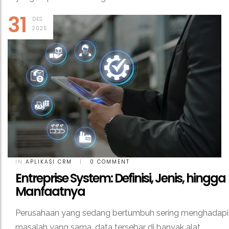
31
DES
2025
IN
APLIKASI CRM
|
0 COMMENT
Entreprise System: Definisi, Jenis, hingga
Manfaatnya
Perusahaan yang sedang bertumbuh sering menghadapi
masalah yang sama, data tersebar di banyak alat,