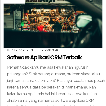
IN
APLIKASI CRM
|
0 COMMENT
Software Aplikasi CRM Terbaik
Pernah tidak kamu merasa kewalahan ngurusin
pelanggan? Stok barang di mana, orderan siapa, atau
janji temu sama calon klien? Rasanya kepala mau pecah
karena semua data berserakan di mana-mana. Nah,
kalau kamu ngalamin hal ini, berarti saatnya kenalan
akrab sama yang namanya software aplikasi CRM