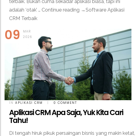
terbaik. Bukan cuma sekadar aplikasi biasa, tapi ini
adalah ‘otak’ … Continue reading →Software Aplikasi
CRM Terbaik
09
MAR
2026
IN
APLIKASI CRM
|
0 COMMENT
Aplikasi CRM Apa Saja, Yuk Kita Cari
Tahu!
Di tengah hiruk pikuk persaingan bisnis yang makin ketat,