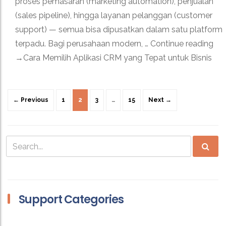
proses pemasaran (marketing automation), penjualan
(sales pipeline), hingga layanan pelanggan (customer
support) — semua bisa dipusatkan dalam satu platform
terpadu. Bagi perusahaan modern, … Continue reading
→Cara Memilih Aplikasi CRM yang Tepat untuk Bisnis
Posts
navigation
← Previous
1
2
3
…
15
Next →
Support Categories