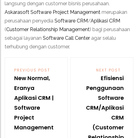
langsung dengan customer bisnis perusahaan.
Askarasoft
Software Project Management
merupakan
perusahaan penyedia
Software CRM
/
Aplikasi CRM
(
Customer Relationship Management
) bagi perusahaan
sebagai layanan
Software Call Center
agar selalu
terhubung dengan customer.
Post
navigation
PREVIOUS POST
NEXT POST
New Normal,
Efisiensi
Eranya
Penggunaan
Aplikasi CRM |
Software
Software
CRM/Aplikasi
Project
CRM
Management
(Customer
Relationship