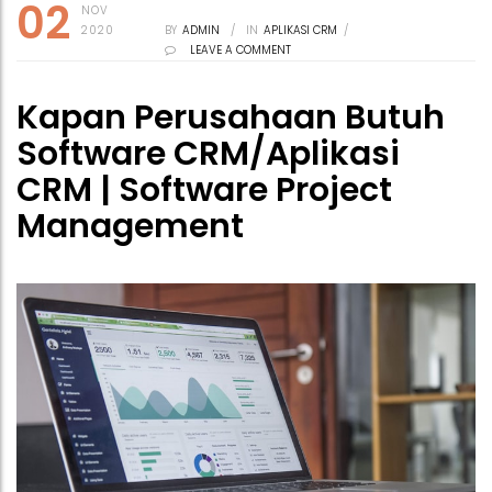
02
NOV
2020
BY
ADMIN
/
IN
APLIKASI CRM
/
LEAVE A COMMENT
Kapan Perusahaan Butuh
Software CRM/Aplikasi
CRM | Software Project
Management