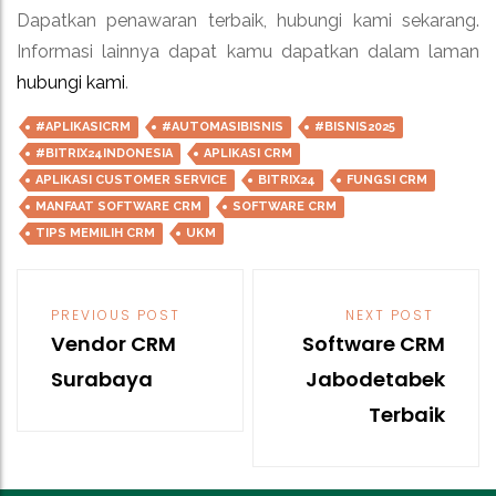
Dapatkan penawaran terbaik, hubungi kami sekarang.
Informasi lainnya dapat kamu dapatkan dalam laman
hubungi kami
.
#APLIKASICRM
#AUTOMASIBISNIS
#BISNIS2025
#BITRIX24INDONESIA
APLIKASI CRM
APLIKASI CUSTOMER SERVICE
BITRIX24
FUNGSI CRM
MANFAAT SOFTWARE CRM
SOFTWARE CRM
TIPS MEMILIH CRM
UKM
Post
navigation
PREVIOUS POST
NEXT POST
Vendor CRM
Software CRM
Surabaya
Jabodetabek
Terbaik