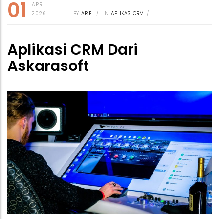
01
APR
2026
BY
ARIF
/
IN
APLIKASI CRM
/
Aplikasi CRM Dari
Askarasoft