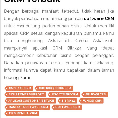
Dengan berbagai manfaat tersebut, tidak heran jika
banyak perusahaan mulai menggunakan
software CRM
untuk mendukung pertumbuhan bisnis. Untuk memiliki
aplikasi CRM sesuai dengan kebutuhan bisnismu, kamu
bisa menghubungi Askarasoft. Karena Askarasoft
mempunyai aplikasi CRM Bitrix24 yang dapat
mengakomodir kebutuhan bisnis dengan pelanggan.
Dapatkan penawaran terbaik, hubungi kami sekarang.
Informasi lainnya dapat kamu dapatkan dalam laman
hubungi kami
.
#APLIKASICRM
#BITRIX24INDONESIA
#CUSTOMERSUPPORT
#SOFTWARECRM
APLIKASI CRM
APLIKASI CUSTOMER SERVICE
BITRIX24
FUNGSI CRM
MANFAAT SOFTWARE CRM
SOFTWARE CRM
TIPS MEMILIH CRM