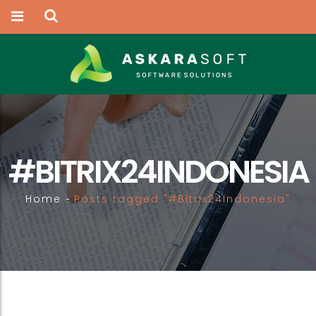
#BITRIX24INDONESIA
Home
Posts tagged "#Bitrix24Indonesia"
-