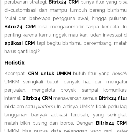
perubahan strategi.
Bitrix24 CRM
punya fitur yang bisa
di-customisasi dan mampu tumbuh bareng bisnismu.
Mulai dari beberapa pengguna awal, hingga puluhan,
Bitrix24 CRM
bisa mengakomodir tanpa kendala. Ini
penting karena kamu nggak mau kan, udah investasi di
aplikasi CRM
tapi begitu bisnismu berkembang, malah
harus ganti lagi?
Holistik
Keempat,
CRM untuk UMKM
butuh fitur yang
holistik
.
UMKM seringkali butuh banyak hal: dari mengatur
penjualan, mengelola proyek, sampai komunikasi
internal.
Bitrix24 CRM
menawarkan semua
Bitrix24 fitur
ini dalam satu
platform
. Ini artinya, UMKM tidak perlu lagi
langganan banyak aplikasi terpisah, yang seringkali
malah bikin pusing dan boros. Dengan
Bitrix24 CRM
,
UMKM bisa punya data pelanggan yang rapi,
sales