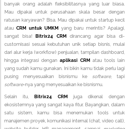
banyak orang adalah fleksibilitasnya yang luar biasa.
Mau dipakai untuk perusahaan skala besar dengan
ratusan karyawan? Bisa. Mau dipakai untuk startup kecil
atau
CRM untuk UMKM
yang baru merintis? Apalagi,
sangat bisa!
Bitrix24 CRM
dirancang agar bisa di-
customisasi sesuai kebutuhan unik setiap bisnis, mulai
dari alur kerja (workflow) penjualan, tampilan dashboard,
hingga integrasi dengan
aplikasi CRM
atau tools lain
yang sudah kamu gunakan. Ini bikin kamu tidak perlu lagi
pusing menyesuaikan bisnismu ke
software
, tapi
software
-nya yang menyesuaikan ke bisnismu.
Selain itu,
Bitrix24 CRM
juga dikenal dengan
ekosistemnya yang sangat kaya fitur. Bayangkan, dalam
satu sistem, kamu bisa menemukan tools untuk
manajemen proyek, komunikasi internal (chat, video call),
website builder, HR management, sampai
marketing