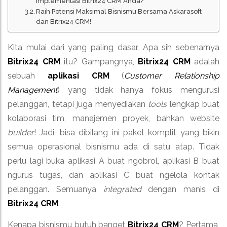
Implementasi Bitrix24 CRM Anda?
Raih Potensi Maksimal Bisnismu Bersama Askarasoft
dan Bitrix24 CRM!
Kita mulai dari yang paling dasar. Apa sih sebenarnya
Bitrix24 CRM
itu? Gampangnya,
Bitrix24 CRM
adalah
sebuah
aplikasi CRM
(
Customer Relationship
Management
) yang tidak hanya fokus mengurusi
pelanggan, tetapi juga menyediakan
tools
lengkap buat
kolaborasi tim, manajemen proyek, bahkan website
builder
! Jadi, bisa dibilang ini paket komplit yang bikin
semua operasional bisnismu ada di satu atap. Tidak
perlu lagi buka aplikasi A buat ngobrol, aplikasi B buat
ngurus tugas, dan aplikasi C buat ngelola kontak
pelanggan. Semuanya
integrated
dengan manis di
Bitrix24 CRM
.
Kenapa bisnismu butuh banget
Bitrix24 CRM
? Pertama,