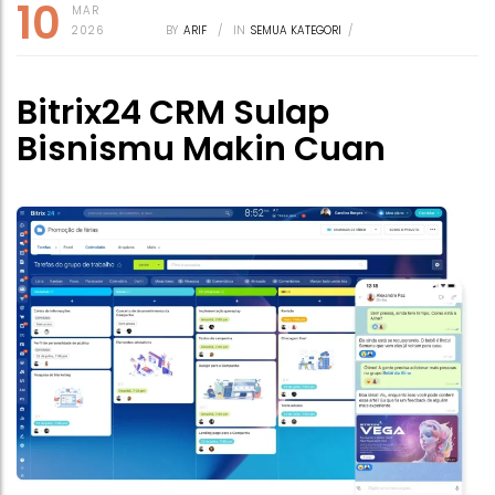
10
MAR
2026
BY
ARIF
/
IN
SEMUA KATEGORI
/
Bitrix24 CRM Sulap
Bisnismu Makin Cuan