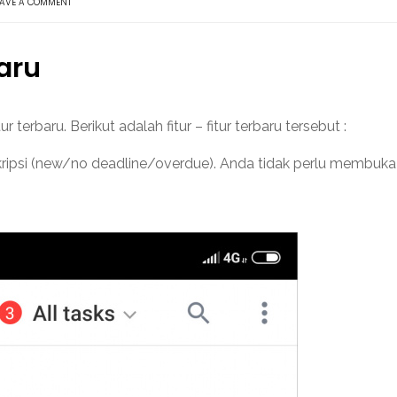
EAVE A COMMENT
baru
r terbaru. Berikut adalah fitur – fitur terbaru tersebut :
kripsi (new/no deadline/overdue). Anda tidak perlu membuka