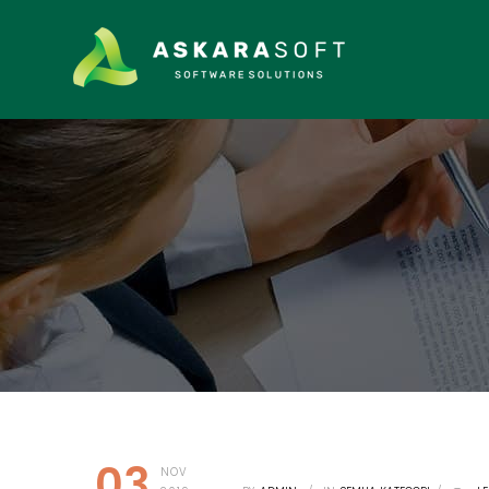
03
NOV