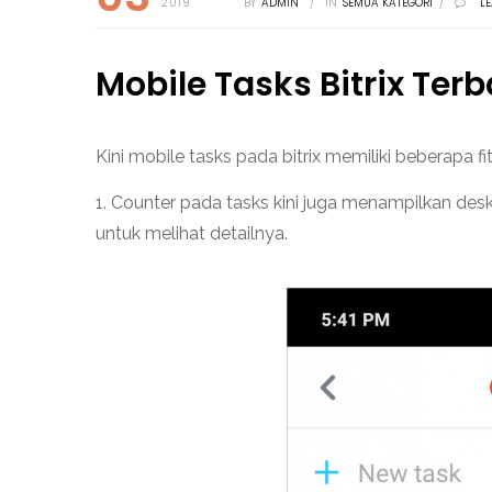
2019
BY
ADMIN
/
IN
SEMUA KATEGORI
/
L
Mobile Tasks Bitrix Ter
Kini mobile tasks pada bitrix memiliki beberapa fitu
1. Counter pada tasks kini juga menampilkan des
untuk melihat detailnya.