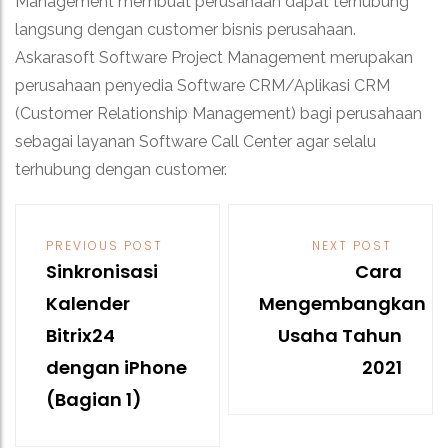
Management membuat perusahaan dapat terhubung
langsung dengan customer bisnis perusahaan.
Askarasoft Software Project Management merupakan
perusahaan penyedia Software CRM/Aplikasi CRM
(Customer Relationship Management) bagi perusahaan
sebagai layanan Software Call Center agar selalu
terhubung dengan customer.
Post
navigation
PREVIOUS POST
NEXT POST
Sinkronisasi
Cara
Kalender
Mengembangkan
Bitrix24
Usaha Tahun
dengan iPhone
2021
(Bagian 1)