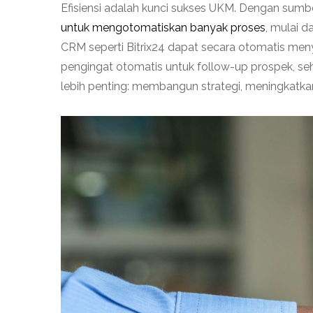
Efisiensi adalah kunci sukses UKM. Dengan sum
untuk mengotomatiskan banyak proses
, mulai 
CRM seperti Bitrix24 dapat secara otomatis men
pengingat otomatis untuk follow-up prospek, sehi
lebih penting: membangun strategi, meningkatka