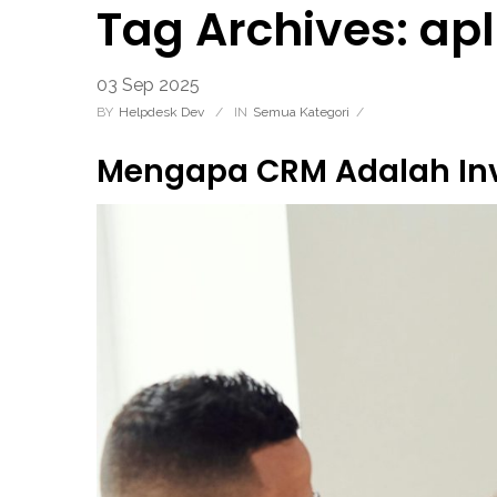
Tag Archives: apl
03
Sep
2025
BY
Helpdesk Dev
/
IN
Semua Kategori
/
Mengapa CRM Adalah Inve