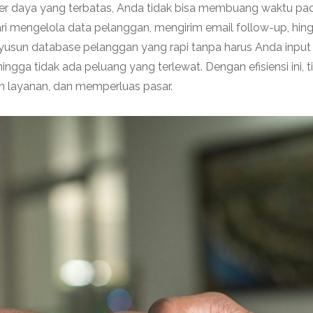
ber daya yang terbatas, Anda tidak bisa membuang waktu pa
dari mengelola data pelanggan, mengirim email follow-up, h
yusun database pelanggan yang rapi tanpa harus Anda input 
ngga tidak ada peluang yang terlewat. Dengan efisiensi ini,
n layanan, dan memperluas pasar.