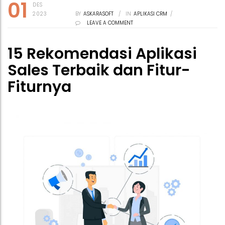
01
DES
2023
BY
ASKARASOFT
/
IN
APLIKASI CRM
/
LEAVE A COMMENT
15 Rekomendasi Aplikasi
Sales Terbaik dan Fitur-
Fiturnya