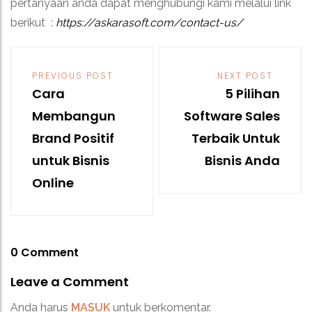
pertanyaan anda dapat
menghubungi kami melalui link
berikut :
https://askarasoft.com/contact-us/
Post
navigation
PREVIOUS POST
NEXT POST
Cara
5 Pilihan
Membangun
Software Sales
Brand Positif
Terbaik Untuk
untuk Bisnis
Bisnis Anda
Online
0 Comment
Leave a Comment
Anda harus
MASUK
untuk berkomentar.