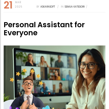
21
MAR
2025
BY
ASKARASOFT
/
IN
SEMUA KATEGORI
/
Personal Assistant for
Everyone