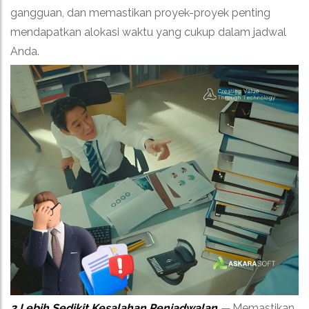
gangguan, dan memastikan proyek-proyek penting
mendapatkan alokasi waktu yang cukup dalam jadwal
Anda.
2.Lebih Sedikit Kesalahan Penjadwalan
—
Memastikan