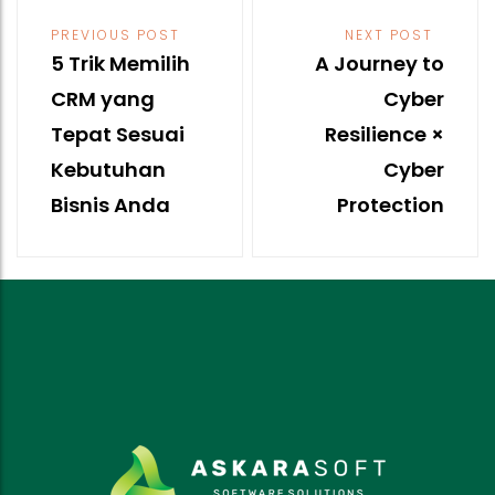
Post
navigation
PREVIOUS POST
NEXT POST
5 Trik Memilih
A Journey to
CRM yang
Cyber
Tepat Sesuai
Resilience ×
Kebutuhan
Cyber
Bisnis Anda
Protection