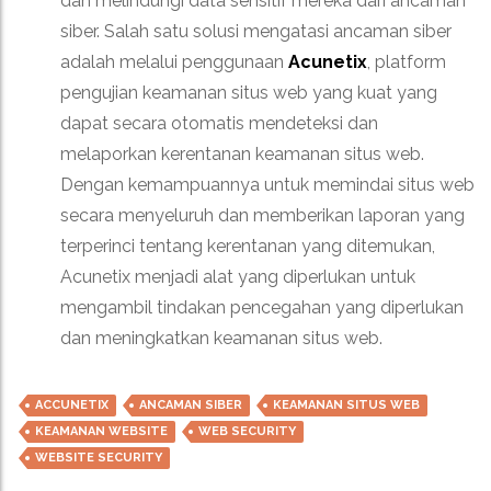
dan melindungi data sensitif mereka dari ancaman
siber. Salah satu solusi mengatasi ancaman siber
adalah melalui penggunaan
Acunetix
, platform
pengujian keamanan situs web yang kuat yang
dapat secara otomatis mendeteksi dan
melaporkan kerentanan keamanan situs web.
Dengan kemampuannya untuk memindai situs web
secara menyeluruh dan memberikan laporan yang
terperinci tentang kerentanan yang ditemukan,
Acunetix menjadi alat yang diperlukan untuk
mengambil tindakan pencegahan yang diperlukan
dan meningkatkan keamanan situs web.
ACCUNETIX
ANCAMAN SIBER
KEAMANAN SITUS WEB
KEAMANAN WEBSITE
WEB SECURITY
WEBSITE SECURITY