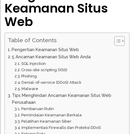
Keamanan Situs
Web
Table of Contents
Pengertian Keamanan Situs Web
5 Ancaman Keamanan Situs Web Anda
SQL Injection
Cross-site scripting (XSS)
Phishing
Denial-of-service (DDoS) Attack
Malware
Tips Menghindari Ancaman Keamanan Situs Web
Perusahaan
Pembaruan Rutin
Pemindaian Keamanan Berkala
Pelatihan Keamanan Siber
Implementasi Firewalls dan Proteksi DDoS
Enkripsi Data