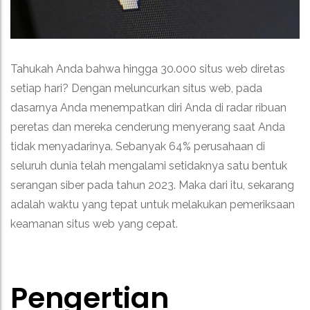
Tahukah Anda bahwa hingga 30.000 situs web diretas
setiap hari? Dengan meluncurkan situs web, pada
dasarnya Anda menempatkan diri Anda di radar ribuan
peretas dan mereka cenderung menyerang saat Anda
tidak menyadarinya. Sebanyak 64% perusahaan di
seluruh dunia telah mengalami setidaknya satu bentuk
serangan siber pada tahun 2023. Maka dari itu, sekarang
adalah waktu yang tepat untuk melakukan pemeriksaan
keamanan situs web yang cepat.
Pengertian