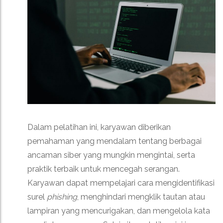
Dalam pelatihan ini, karyawan diberikan
pemahaman yang mendalam tentang berbagai
ancaman siber yang mungkin mengintai, serta
praktik terbaik untuk mencegah serangan.
Karyawan dapat mempelajari cara mengidentifikasi
surel
phishing
, menghindari mengklik tautan atau
lampiran yang mencurigakan, dan mengelola kata