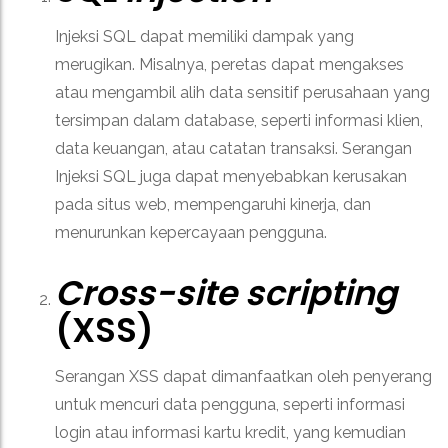
Injeksi SQL dapat memiliki dampak yang
merugikan. Misalnya, peretas dapat mengakses
atau mengambil alih data sensitif perusahaan yang
tersimpan dalam database, seperti informasi klien,
data keuangan, atau catatan transaksi. Serangan
Injeksi SQL juga dapat menyebabkan kerusakan
pada situs web, mempengaruhi kinerja, dan
menurunkan kepercayaan pengguna.
Cross-site scripting
(XSS)
Serangan XSS dapat dimanfaatkan oleh penyerang
untuk mencuri data pengguna, seperti informasi
login atau informasi kartu kredit, yang kemudian