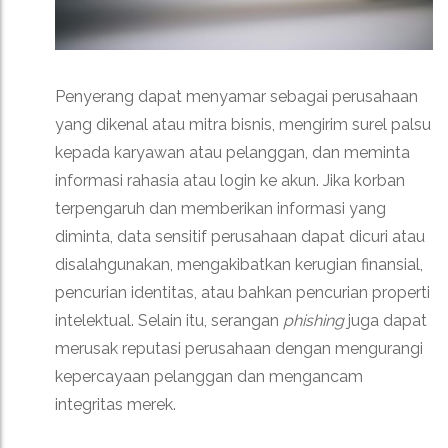
Penyerang dapat menyamar sebagai perusahaan
yang dikenal atau mitra bisnis, mengirim surel palsu
kepada karyawan atau pelanggan, dan meminta
informasi rahasia atau login ke akun. Jika korban
terpengaruh dan memberikan informasi yang
diminta, data sensitif perusahaan dapat dicuri atau
disalahgunakan, mengakibatkan kerugian finansial,
pencurian identitas, atau bahkan pencurian properti
intelektual. Selain itu, serangan
phishing
juga dapat
merusak reputasi perusahaan dengan mengurangi
kepercayaan pelanggan dan mengancam
integritas merek.