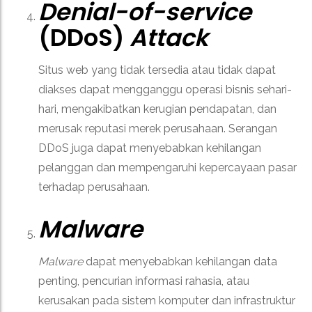
Denial-of-service
(DDoS)
Attack
Situs web yang tidak tersedia atau tidak dapat
diakses dapat mengganggu operasi bisnis sehari-
hari, mengakibatkan kerugian pendapatan, dan
merusak reputasi merek perusahaan. Serangan
DDoS juga dapat menyebabkan kehilangan
pelanggan dan mempengaruhi kepercayaan pasar
terhadap perusahaan.
Malware
Malware
dapat menyebabkan kehilangan data
penting, pencurian informasi rahasia, atau
kerusakan pada sistem komputer dan infrastruktur