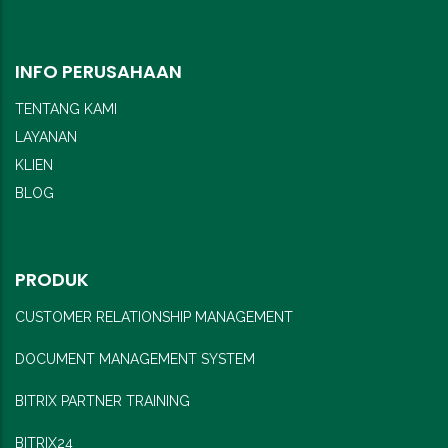
INFO PERUSAHAAN
TENTANG KAMI
LAYANAN
KLIEN
BLOG
PRODUK
CUSTOMER RELATIONSHIP MANAGEMENT
DOCUMENT MANAGEMENT SYSTEM
BITRIX PARTNER TRAINING
BITRIX24