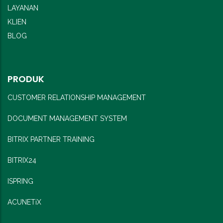
LAYANAN
KLIEN
BLOG
PRODUK
CUSTOMER RELATIONSHIP MANAGEMENT
DOCUMENT MANAGEMENT SYSTEM
BITRIX PARTNER TRAINING
BITRIX24
ISPRING
ACUNETiX