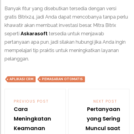
Banyak fitur yang disebutkan tersedia dengan versi
gratis Bitrix24, jadi Anda dapat mencobanya tanpa perlu
khawatir akan membuat investasi besar. Mitra Bitrix
seperti
Askarasoft
tersedia untuk menjawab
pertanyaan apa pun, jadi silakan hubungi jika Anda ingin
mempelajari tip praktis untuk meningkatkan layanan
pelanggan.
APLIKASI CRM
PEMASARAN OTOMATIS
Post
navigation
PREVIOUS POST
NEXT POST
Cara
Pertanyaan
Meningkatan
yang Sering
Keamanan
Muncul saat