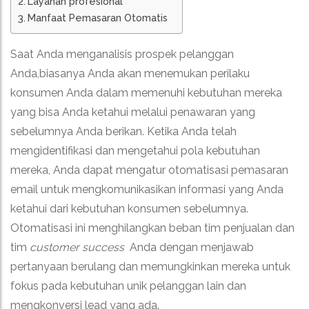
Layanan profesional
Manfaat Pemasaran Otomatis
Saat Anda menganalisis prospek pelanggan
Anda,biasanya Anda akan menemukan perilaku
konsumen Anda dalam memenuhi kebutuhan mereka
yang bisa Anda ketahui melalui penawaran yang
sebelumnya Anda berikan. Ketika Anda telah
mengidentifikasi dan mengetahui pola kebutuhan
mereka, Anda dapat mengatur otomatisasi pemasaran
email untuk mengkomunikasikan informasi yang Anda
ketahui dari kebutuhan konsumen sebelumnya.
Otomatisasi ini menghilangkan beban tim penjualan dan
tim
customer success
Anda dengan menjawab
pertanyaan berulang dan memungkinkan mereka untuk
fokus pada kebutuhan unik pelanggan lain dan
mengkonversi lead yang ada.