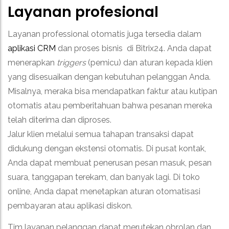
Layanan profesional
Layanan professional otomatis juga tersedia dalam
aplikasi CRM
dan proses bisnis di Bitrix24. Anda dapat
menerapkan
triggers
(pemicu) dan aturan kepada klien
yang disesuaikan dengan kebutuhan pelanggan Anda.
Misalnya, meraka bisa mendapatkan faktur atau kutipan
otomatis atau pemberitahuan bahwa pesanan mereka
telah diterima dan diproses.
Jalur klien melalui semua tahapan transaksi dapat
didukung dengan ekstensi otomatis. Di pusat kontak,
Anda dapat membuat penerusan pesan masuk, pesan
suara, tanggapan terekam, dan banyak lagi. Di toko
online, Anda dapat menetapkan aturan otomatisasi
pembayaran atau aplikasi diskon.
Tim layanan pelanggan dapat merutekan obrolan dan