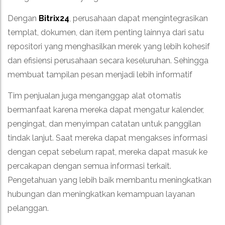
Dengan
Bitrix24
, perusahaan dapat mengintegrasikan
templat, dokumen, dan item penting lainnya dari satu
repositori yang menghasilkan merek yang lebih kohesif
dan efisiensi perusahaan secara keseluruhan. Sehingga
membuat tampilan pesan menjadi lebih informatif
Tim penjualan juga menganggap alat otomatis
bermanfaat karena mereka dapat mengatur kalender,
pengingat, dan menyimpan catatan untuk panggilan
tindak lanjut. Saat mereka dapat mengakses informasi
dengan cepat sebelum rapat, mereka dapat masuk ke
percakapan dengan semua informasi terkait.
Pengetahuan yang lebih baik membantu meningkatkan
hubungan dan meningkatkan kemampuan layanan
pelanggan.