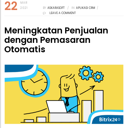
22
MAR
2021
BY
ASKARASOFT
/
IN
APLIKASI CRM
/
LEAVE A COMMENT
Meningkatan Penjualan
dengan Pemasaran
Otomatis