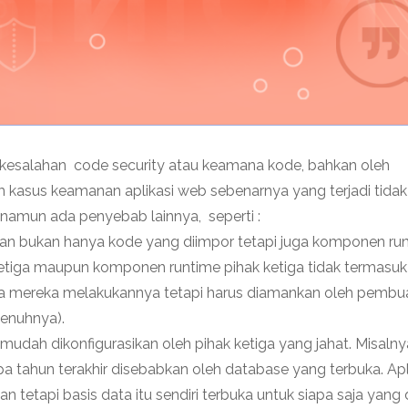
n kesalahan code security atau keamana kode, bahkan oleh
asus keamanan aplikasi web sebenarnya yang terjadi tidak
i namun ada penyebab lainnya, seperti :
. Dan bukan hanya kode yang diimpor tetapi juga komponen ru
k ketiga maupun komponen runtime pihak ketiga tidak termasu
ya mereka melakukannya tetapi harus diamankan oleh pembu
penuhnya).
mudah dikonfigurasikan oleh pihak ketiga yang jahat. Misalny
 tahun terakhir disebabkan oleh database yang terbuka. Apl
tetapi basis data itu sendiri terbuka untuk siapa saja yang