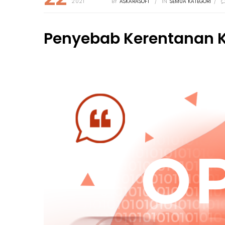
2021
BY
ASKARASOFT
/
IN
SEMUA KATEGORI
/
Penyebab Kerentanan 