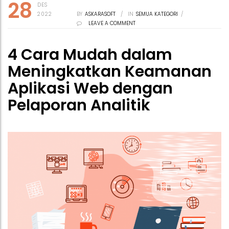
28
DES
2022
BY
ASKARASOFT
/
IN
SEMUA KATEGORI
/
LEAVE A COMMENT
4 Cara Mudah dalam
Meningkatkan Keamanan
Aplikasi Web dengan
Pelaporan Analitik