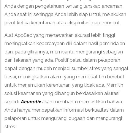
Anda dengan pengetahuan tentang lanskap ancaman
Anda saat ini sehingga Anda lebih siap untuk melakukan
pivot ketika kerentanan atau eksploitasi baru muncul.
Alat AppSec yang menawarkan akurasi lebih tinggi
meningkatkan kepercayaan diri dalam hasil pemindaian
dan, pada gilirannya, membantu mengurangi sebagian
dari tekanan yang ada. Positif palsu dalam pelaporan
dapat dengan mudah menjadi sumber stres yang sangat
besar, meningkatkan alarm yang membuat tim berebut
untuk menemukan kerentanan yang tidak ada. Memilih
solusi keamanan yang dibangun berdasarkan akurasi
seperti
Acunetix
akan membantu memastikan bahwa
Anda hanya mendapatkan informasi berkualitas dalam
pelaporan untuk mengurangi dugaan dan mengurangi
stres.