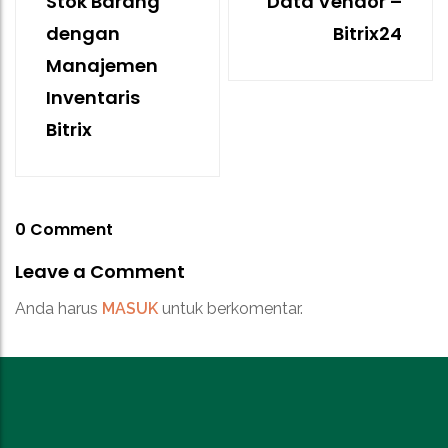
Stok Barang
Data Vendor –
dengan
Bitrix24
Manajemen
Inventaris
Bitrix
0 Comment
Leave a Comment
Anda harus
MASUK
untuk berkomentar.