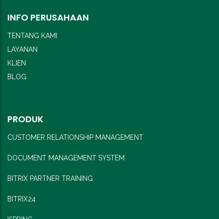
INFO PERUSAHAAN
TENTANG KAMI
LAYANAN
KLIEN
BLOG
PRODUK
CUSTOMER RELATIONSHIP MANAGEMENT
DOCUMENT MANAGEMENT SYSTEM
BITRIX PARTNER TRAINING
BITRIX24