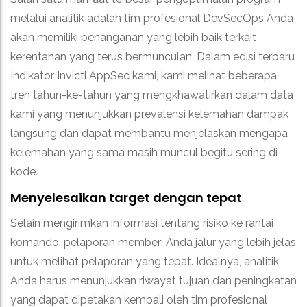
melalui analitik adalah tim profesional DevSecOps Anda
akan memiliki penanganan yang lebih baik terkait
kerentanan yang terus bermunculan. Dalam edisi terbaru
Indikator Invicti AppSec kami, kami melihat beberapa
tren tahun-ke-tahun yang mengkhawatirkan dalam data
kami yang menunjukkan prevalensi kelemahan dampak
langsung dan dapat membantu menjelaskan mengapa
kelemahan yang sama masih muncul begitu sering di
kode.
Menyelesaikan target dengan tepat
Selain mengirimkan informasi tentang risiko ke rantai
komando, pelaporan memberi Anda jalur yang lebih jelas
untuk melihat pelaporan yang tepat. Idealnya, analitik
Anda harus menunjukkan riwayat tujuan dan peningkatan
yang dapat dipetakan kembali oleh tim profesional