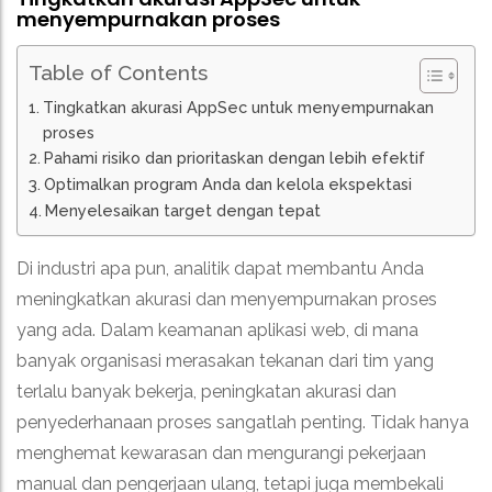
menyempurnakan proses
Table of Contents
Tingkatkan akurasi AppSec untuk menyempurnakan
proses
Pahami risiko dan prioritaskan dengan lebih efektif
Optimalkan program Anda dan kelola ekspektasi
Menyelesaikan target dengan tepat
Di industri apa pun, analitik dapat membantu Anda
meningkatkan akurasi dan menyempurnakan proses
yang ada. Dalam keamanan aplikasi web, di mana
banyak organisasi merasakan tekanan dari tim yang
terlalu banyak bekerja, peningkatan akurasi dan
penyederhanaan proses sangatlah penting. Tidak hanya
menghemat kewarasan dan mengurangi pekerjaan
manual dan pengerjaan ulang, tetapi juga membekali