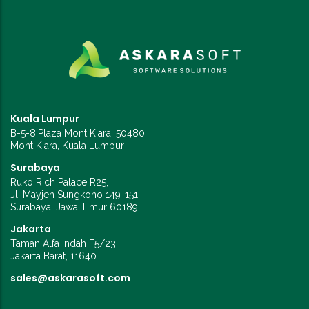
Kuala Lumpur
B-5-8,Plaza Mont Kiara, 50480
Mont Kiara, Kuala Lumpur
Surabaya
Ruko Rich Palace R25,
Jl. Mayjen Sungkono 149-151
Surabaya, Jawa Timur 60189
Jakarta
Taman Alfa Indah F5/23,
Jakarta Barat, 11640
sales@askarasoft.com