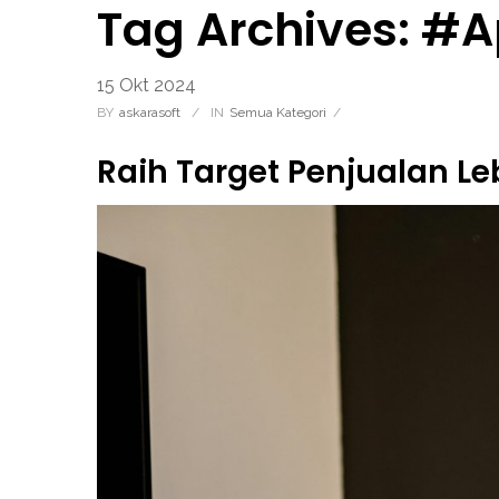
Tag Archives: #A
15
Okt
2024
BY
Askarasoft
/
IN
Semua Kategori
/
Raih Target Penjualan Le