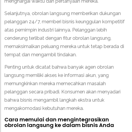
menghargai waktu dan pertanyaan mereka.
Selanjutnya, obrolan langsung memberikan dukungan
pelanggan 24/7, memberi bisnis keunggulan kompetitif
atas pemimpin industri lainnya. Pelanggan lebih
cenderung terlibat dengan fitur obrolan langsung,
memaksimalkan peluang mereka untuk tetap berada di
tempat dan mengambil tindakan.
Penting untuk dicatat bahwa banyak agen obrolan
langsung memiliki akses ke informasi akun, yang
memungkinkan mereka memecahkan masalah
pelanggan secara pribadi. Konsumen akan menyadari
bahwa bisnis mengambil langkah ekstra untuk
mengakomodasi kebutuhan mereka.
Cara memulai dan mengintegrasikan
obrolan langsung ke dalam bisnis Anda