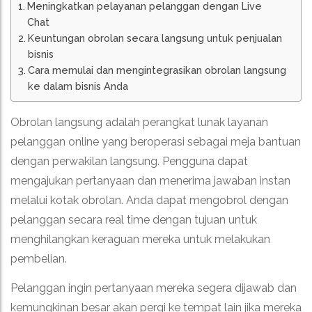
Meningkatkan pelayanan pelanggan dengan Live
Chat
Keuntungan obrolan secara langsung untuk penjualan
bisnis
Cara memulai dan mengintegrasikan obrolan langsung
ke dalam bisnis Anda
Obrolan langsung adalah perangkat lunak layanan
pelanggan online yang beroperasi sebagai meja bantuan
dengan perwakilan langsung. Pengguna dapat
mengajukan pertanyaan dan menerima jawaban instan
melalui kotak obrolan. Anda dapat mengobrol dengan
pelanggan secara real time dengan tujuan untuk
menghilangkan keraguan mereka untuk melakukan
pembelian.
Pelanggan ingin pertanyaan mereka segera dijawab dan
kemungkinan besar akan pergi ke tempat lain jika mereka