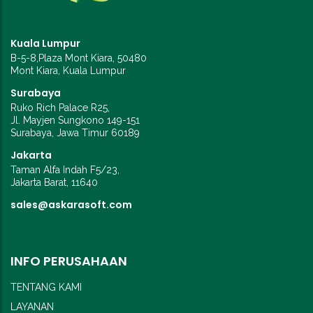
Kuala Lumpur
B-5-8,Plaza Mont Kiara, 50480
Mont Kiara, Kuala Lumpur
Surabaya
Ruko Rich Palace R25,
Jl. Mayjen Sungkono 149-151
Surabaya, Jawa Timur 60189
Jakarta
Taman Alfa Indah F5/23,
Jakarta Barat, 11640
sales@askarasoft.com
INFO PERUSAHAAN
TENTANG KAMI
LAYANAN