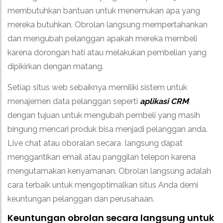
membutuhkan bantuan untuk menemukan apa yang
mereka butuhkan. Obrolan langsung mempertahankan
dan mengubah pelanggan apakah mereka membeli
karena dorongan hati atau melakukan pembelian yang
dipikirkan dengan matang.
Setiap situs web sebaiknya memiliki sistem untuk
menajemen data pelanggan seperti
aplikasi CRM
,
dengan tujuan untuk mengubah pembeli yang masih
bingung mencari produk bisa menjadi pelanggan anda.
Live chat atau oboralan secara langsung dapat
menggantikan email atau panggilan telepon karena
mengutamakan kenyamanan. Obrolan langsung adalah
cara terbaik untuk mengoptimalkan situs Anda demi
keuntungan pelanggan dan perusahaan.
Keuntungan obrolan secara langsung untuk