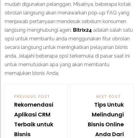
mudah digunakan pelanggan. Misalnya, beberapa kotak
obrolan langsung akan menawarkan pop-up FAQ yang
menjawab pertanyaan mendesak sebelum konsumen
langsung menghubungi agen.
Bitrix24
adalah salah satu
opsi untuk membantu anda menggunakan fitur obrolan
secara langsung untuk meningkatkan pelayanan bisnis
anda. Jelajahi beberapa opsi terkemuka di pasar saat ini
untuk memutuskan apa yang akan membantu
memajukan bisnis Anda.
Post
navigation
PREVIOUS POST
NEXT POST
Rekomendasi
Tips Untuk
Aplikasi CRM
Melindungi
Terbaik untuk
Bisnis Online
Bisnis
Anda Dari