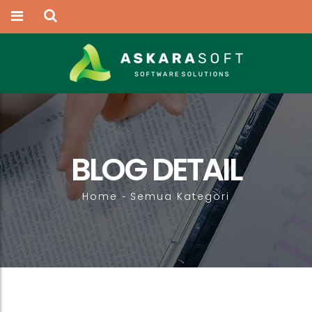
BLOG DETAIL
Home
Semua Kategori
-