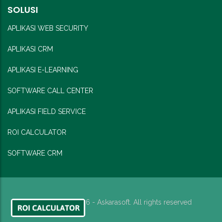
SOLUSI
APLIKASI WEB SECURITY
APLIKASI CRM
APLIKASI E-LEARNING
SOFTWARE CALL CENTER
APLIKASI FIELD SERVICE
ROI CALCULATOR
SOFTWARE CRM
Copyright © 2026 - Askarasoft. All rights reserved