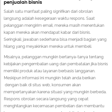
penjualan bisnis
Salah satu manfaat paling signifikan dari obrolan
langsung adalah kesegeraan waktu respons. Saat
pelanggan mengirim email, mereka masih menentukan
kapan mereka akan mendapat kabar dari bisnis.
Seringkali, jawaban sederhana bisa menjadi bagian yang
hilang yang meyakinkan mereka untuk membeli.
Misalnya, pelanggan mungkin bertanya-tanya tentang
kebijakan pengembalian uang dan pembatalan jika bisnis
memiliki produk atau layanan berbasis langganan.
Meskipun informasi ini mungkin telah anda berikan
dengan baik di situs web, konsumen akan
mempertanyakan karena situasi yang mungkin berbeda.
Respons obrolan secara langsung yang cepat
menghilangkan kecemasan pembelian dan membantu