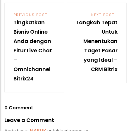
Post
navigation
PREVIOUS POST
NEXT POST
Tingkatkan
Langkah Tepat
Bisnis Online
Untuk
Anda dengan
Menentukan
Fitur Live Chat
Taget Pasar
–
yang Ideal –
Omnichannel
CRM Bitrix
Bitrix24
0 Comment
Leave a Comment
Anda harus
MASUK
untuk berkomentar.